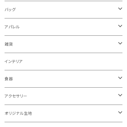
シール・ステッカー・マスキングテープ
グリップ型ケース
バッグ
スタンプ・はんこ
スマホリング
トートバッグ・ランチバッグ
アパレル
ノート・手帳・カレンダー
マルチクロス（メガネ拭き）
がま口バッグ
Tシャツ
雑貨
ラッピングペーパー・封筒
ワンピース
ポーチ
インテリア
インク
タイツ・レギンス
トートバッグ
食器
靴下
ケース
マグカップ
アクセサリー
パーカー
キーホルダー
カップ＆ソーサー
ブローチ
オリジナル生地