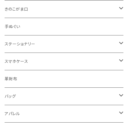
きのこがま口
手のひらサイズ
手ぬぐい
バッグサイズ
ステーショナリー
ポストカード・ボールペン
スマホケース
レターセット・メモ
手帳型ケース
革財布
シール・ステッカー・マスキングテープ
グリップ型ケース
バッグ
スタンプ・はんこ
スマホリング
トートバッグ・ランチバッグ
アパレル