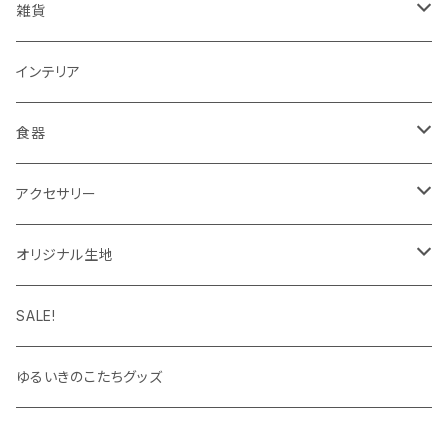
ノート・手帳・カレンダー
マルチクロス（メガネ拭き）
がま口バッグ
Tシャツ
雑貨
ラッピングペーパー・封筒
ワンピース
ポーチ
インテリア
インク
タイツ・レギンス
トートバッグ
食器
靴下
ケース
マグカップ
アクセサリー
パーカー
キーホルダー
カップ＆ソーサー
ブローチ
オリジナル生地
キャップ・ハット
ハンカチ
オックスフォード
SALE!
キッズサイズ
シーチング
ゆるいきのこたちグッズ
シャツ