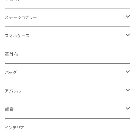
バッグサイズ
ステーショナリー
ポストカード・ボールペン
スマホケース
レターセット・メモ
手帳型ケース
革財布
シール・ステッカー・マスキングテープ
グリップ型ケース
バッグ
スタンプ・はんこ
スマホリング
トートバッグ・ランチバッグ
アパレル
ノート・手帳・カレンダー
マルチクロス（メガネ拭き）
がま口バッグ
Tシャツ
雑貨
ラッピングペーパー・封筒
ワンピース
ポーチ
インテリア