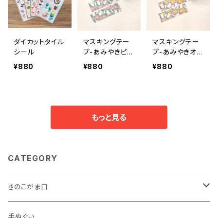
ダイカットタイル
マスキングテー
マスキングテー
シール
プ-あみやきピン
プ-あみやきオレ
ク 24mm
ンジ 24mm
¥880
¥880
¥880
もっと見る
CATEGORY
きのこがま口
手のひらサイズ
手ぬぐい