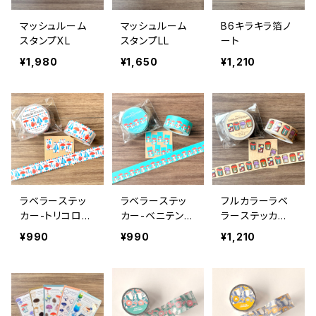
マッシュルーム
マッシュルーム
B6キラキラ箔ノ
スタンプXL
スタンプLL
ート
¥1,980
¥1,650
¥1,210
ラベラーステッ
ラベラーステッ
フルカラーラベ
カー-トリコロー
カー-ベニテング
ラーステッカー-
ル
タケ
ミュージアム
¥990
¥990
¥1,210