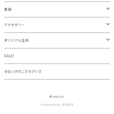
インク
タイツ・レギンス
トートバッグ
食器
靴下
ケース
マグカップ
アクセサリー
パーカー
キーホルダー
カップ＆ソーサー
ブローチ
オリジナル生地
キャップ・ハット
ハンカチ
オックスフォード
SALE!
キッズサイズ
シーチング
ゆるいきのこたちグッズ
シャツ
© nocco.
Powered by