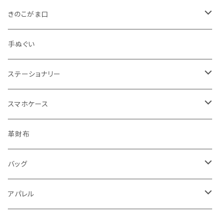
きのこがま口
手のひらサイズ
手ぬぐい
バッグサイズ
ステーショナリー
ポストカード・ボールペン
スマホケース
レターセット・メモ
手帳型ケース
革財布
シール・ステッカー・マスキングテープ
グリップ型ケース
バッグ
スタンプ・はんこ
スマホリング
トートバッグ・ランチバッグ
アパレル