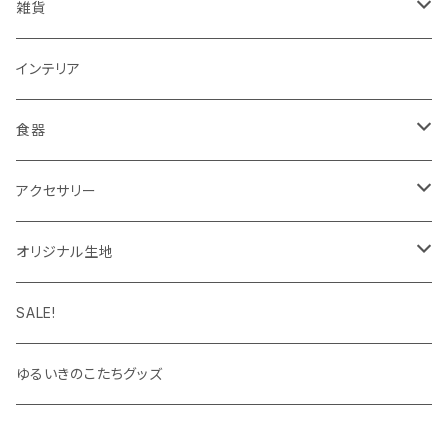
ノート・手帳・カレンダー
マルチクロス（メガネ拭き）
がま口バッグ
Tシャツ
雑貨
ラッピングペーパー・封筒
ワンピース
ポーチ
インテリア
インク
タイツ・レギンス
トートバッグ
食器
靴下
ケース
マグカップ
アクセサリー
パーカー
キーホルダー
カップ＆ソーサー
ブローチ
オリジナル生地
キャップ・ハット
ハンカチ
オックスフォード
SALE!
キッズサイズ
シーチング
ゆるいきのこたちグッズ
シャツ