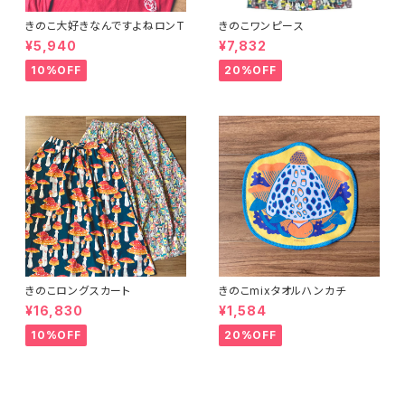
きのこ大好きなんですよねロンT
きのこワンピース
¥5,940
¥7,832
10%OFF
20%OFF
きのこロングスカート
きのこmixタオルハンカチ
¥16,830
¥1,584
10%OFF
20%OFF