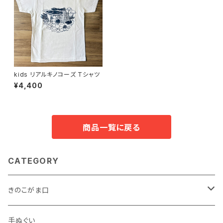
kids リアルキノコーズ Tシャツ
¥4,400
商品一覧に戻る
CATEGORY
きのこがま口
手のひらサイズ
手ぬぐい