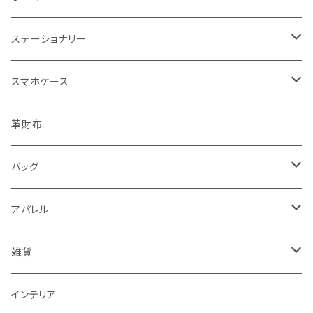
バッグサイズ
ステーショナリー
ポストカード・ボールペン
スマホケース
レターセット・メモ
手帳型ケース
革財布
シール・ステッカー・マスキングテープ
グリップ型ケース
バッグ
スタンプ・はんこ
スマホリング
トートバッグ・ランチバッグ
アパレル
ノート・手帳・カレンダー
マルチクロス（メガネ拭き）
がま口バッグ
Tシャツ
雑貨
ラッピングペーパー・封筒
ワンピース
ポーチ
インテリア