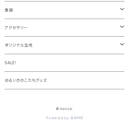
インク
タイツ・レギンス
トートバッグ
食器
靴下
ケース
マグカップ
アクセサリー
パーカー
キーホルダー
カップ＆ソーサー
ブローチ
オリジナル生地
キャップ・ハット
ハンカチ
オックスフォード
SALE!
キッズサイズ
シーチング
ゆるいきのこたちグッズ
シャツ
© nocco.
Powered by