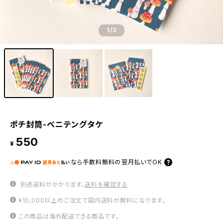
1
/3
ポチ封筒-ベニテングタケ
550
¥
なら
手数料無料の
翌月払いでOK
別途送料がかかります。
送料を確認する
¥10,000以上のご注文で国内送料が無料になります。
この商品は海外配送できる商品です。