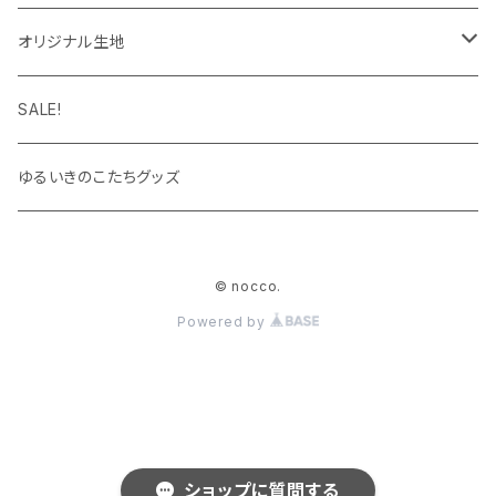
パーカー
キーホルダー
カップ＆ソーサー
ブローチ
オリジナル生地
キャップ・ハット
ハンカチ
オックスフォード
SALE!
キッズサイズ
シーチング
ゆるいきのこたちグッズ
シャツ
© nocco.
Powered by
ショップに質問する