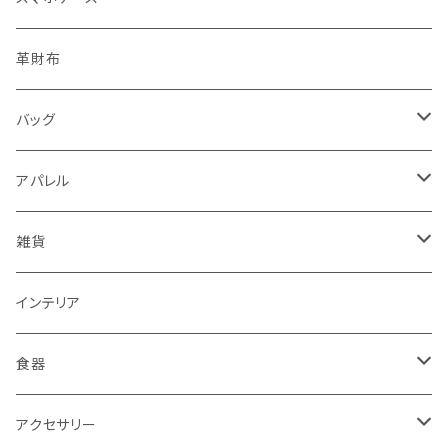
レターセット・メモ
手帳型ケース
革財布
シール・ステッカー・マスキングテープ
グリップ型ケース
バッグ
スタンプ・はんこ
スマホリング
トートバッグ・ランチバッグ
アパレル
ノート・手帳・カレンダー
マルチクロス（メガネ拭き）
がま口バッグ
Tシャツ
雑貨
ラッピングペーパー・封筒
ワンピース
ポーチ
インテリア
インク
タイツ・レギンス
トートバッグ
食器
靴下
ケース
マグカップ
アクセサリー