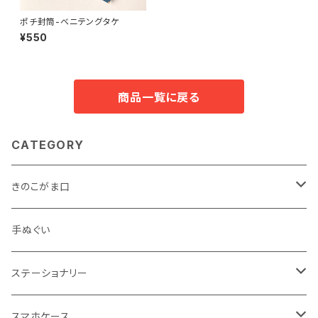
ポチ封筒-ベニテングタケ
¥550
商品一覧に戻る
CATEGORY
きのこがま口
手のひらサイズ
手ぬぐい
バッグサイズ
ステーショナリー
ポストカード・ボールペン
スマホケース