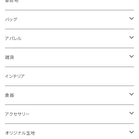
レターセット・メモ
手帳型ケース
革財布
シール・ステッカー・マスキングテープ
グリップ型ケース
バッグ
スタンプ・はんこ
スマホリング
トートバッグ・ランチバッグ
アパレル
ノート・手帳・カレンダー
マルチクロス（メガネ拭き）
がま口バッグ
Tシャツ
雑貨
ラッピングペーパー・封筒
ワンピース
ポーチ
インテリア
インク
タイツ・レギンス
トートバッグ
食器
靴下
ケース
マグカップ
アクセサリー
パーカー
キーホルダー
カップ＆ソーサー
ブローチ
オリジナル生地