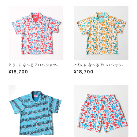
とりこにな〜るアロハシャツ-レ
とりこにな〜るアロハシャツ-イ
ッド
エロー
¥18,700
¥18,700