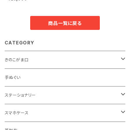
商品一覧に戻る
CATEGORY
きのこがま口
手のひらサイズ
手ぬぐい
バッグサイズ
ステーショナリー
ポストカード・ボールペン
スマホケース