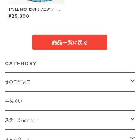
【WEB限定セット】フェアリーリ
ングセットアップ
¥25,300
商品一覧に戻る
CATEGORY
きのこがま口
手のひらサイズ
手ぬぐい
バッグサイズ
ステーショナリー
ポストカード・ボールペン
スマホケース