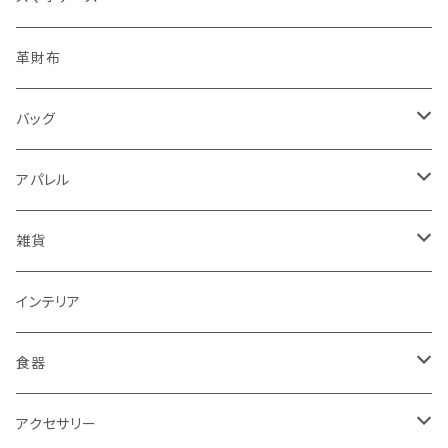
レターセット・メモ
手帳型ケース
革財布
シール・ステッカー・マスキングテープ
グリップ型ケース
バッグ
スタンプ・はんこ
スマホリング
トートバッグ・ランチバッグ
アパレル
ノート・手帳・カレンダー
マルチクロス（メガネ拭き）
がま口バッグ
Tシャツ
雑貨
ラッピングペーパー・封筒
ワンピース
ポーチ
インテリア
インク
タイツ・レギンス
トートバッグ
食器
靴下
ケース
マグカップ
アクセサリー