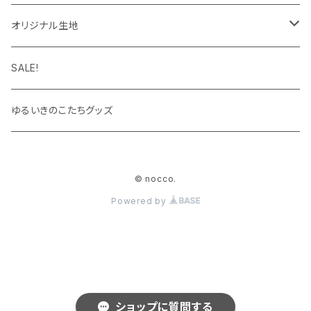
パーカー
キーホルダー
カップ＆ソーサー
ブローチ
オリジナル生地
キャップ・ハット
ハンカチ
オックスフォード
SALE!
キッズサイズ
シーチング
ゆるいきのこたちグッズ
シャツ
© nocco.
Powered by
ショップに質問する