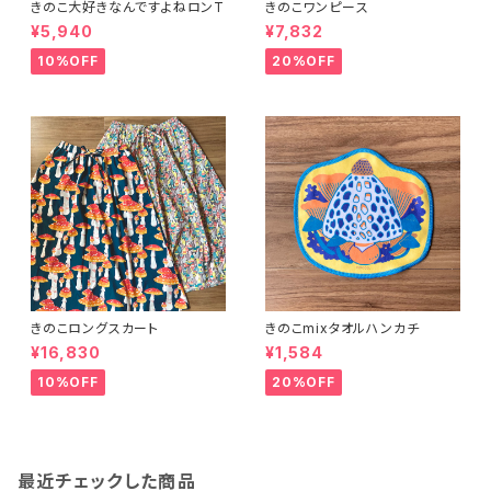
きのこ大好きなんですよねロンT
きのこワンピース
¥5,940
¥7,832
10%OFF
20%OFF
きのこロングスカート
きのこmixタオルハンカチ
¥16,830
¥1,584
10%OFF
20%OFF
最近チェックした商品