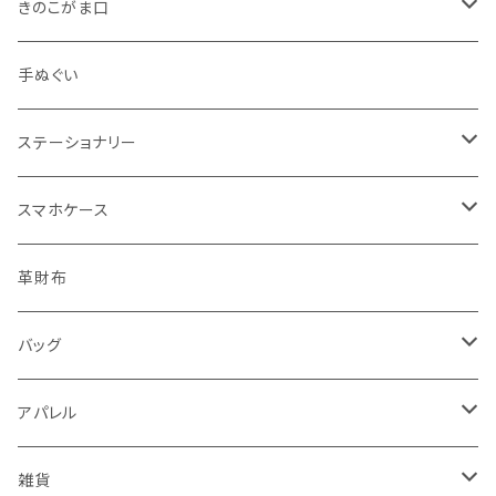
きのこがま口
手のひらサイズ
手ぬぐい
バッグサイズ
ステーショナリー
ポストカード・ボールペン
スマホケース
レターセット・メモ
手帳型ケース
革財布
シール・ステッカー・マスキングテープ
グリップ型ケース
バッグ
スタンプ・はんこ
スマホリング
トートバッグ・ランチバッグ
アパレル
ノート・手帳・カレンダー
マルチクロス（メガネ拭き）
がま口バッグ
Tシャツ
雑貨