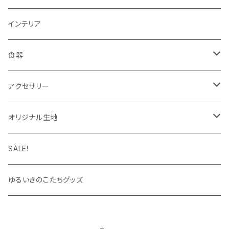
ラッピングペーパー・封筒
ワンピース
ポーチ
インテリア
インク
タイツ・レギンス
トートバッグ
食器
靴下
ケース
マグカップ
アクセサリー
パーカー
キーホルダー
カップ＆ソーサー
ブローチ
オリジナル生地
キャップ・ハット
ハンカチ
オックスフォード
SALE!
キッズサイズ
シーチング
ゆるいきのこたちグッズ
シャツ