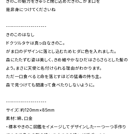
きのこの魅力をぎゅっと閉じ込めたきのこがま口を
是非身につけてくださいね
--------------------
きのこのはなし
ドクツルタケは真っ白なきのこ。
がま口のデザインに落とし込むためヒダに色を入れました。
森にたたずむ姿は美しく、きめ細やかなひだはさらさらとした髪の
よう。まさに天使と名付けられる理由がわかります。
ただ一口食べると命を落とすほどの猛毒の持ち主。
森で見つけても間違って食べたりしないように。
--------------------
サイズ：約120mm×85mm
素材：綿、口金
・標本やきのこ図鑑をイメージしてデザインした・一つ一つ手作り