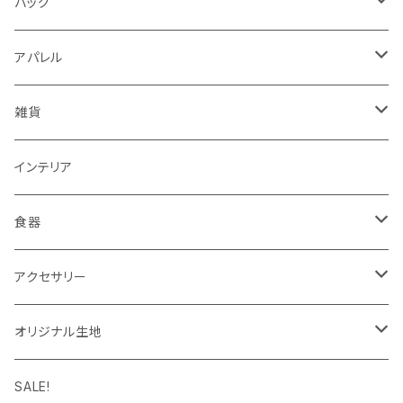
シール・ステッカー・マスキングテープ
グリップ型ケース
バッグ
スタンプ・はんこ
スマホリング
トートバッグ・ランチバッグ
アパレル
ノート・手帳・カレンダー
マルチクロス（メガネ拭き）
がま口バッグ
Tシャツ
雑貨
ラッピングペーパー・封筒
ワンピース
ポーチ
インテリア
インク
タイツ・レギンス
トートバッグ
食器
靴下
ケース
マグカップ
アクセサリー
パーカー
キーホルダー
カップ＆ソーサー
ブローチ
オリジナル生地
キャップ・ハット
ハンカチ
オックスフォード
SALE!