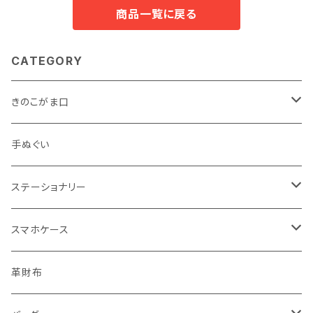
商品一覧に戻る
CATEGORY
きのこがま口
手のひらサイズ
手ぬぐい
バッグサイズ
ステーショナリー
ポストカード・ボールペン
スマホケース
レターセット・メモ
手帳型ケース
革財布