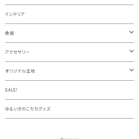
ラッピングペーパー・封筒
ワンピース
ポーチ
インテリア
インク
タイツ・レギンス
トートバッグ
食器
靴下
ケース
マグカップ
アクセサリー
パーカー
キーホルダー
カップ＆ソーサー
ブローチ
オリジナル生地
キャップ・ハット
ハンカチ
オックスフォード
SALE!
キッズサイズ
シーチング
ゆるいきのこたちグッズ
シャツ