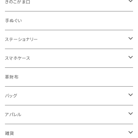
きのこがま口
手のひらサイズ
手ぬぐい
バッグサイズ
ステーショナリー
ポストカード・ボールペン
スマホケース
レターセット・メモ
手帳型ケース
革財布
シール・ステッカー・マスキングテープ
グリップ型ケース
バッグ
スタンプ・はんこ
スマホリング
トートバッグ・ランチバッグ
アパレル
ノート・手帳・カレンダー
マルチクロス（メガネ拭き）
がま口バッグ
Tシャツ
雑貨