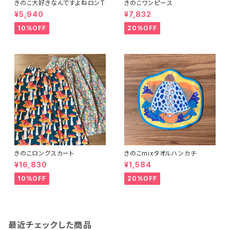
きのこ大好きなんですよねロンT
きのこワンピース
¥5,940
¥7,832
10%OFF
20%OFF
きのこロングスカート
きのこmixタオルハンカチ
¥16,830
¥1,584
10%OFF
20%OFF
最近チェックした商品