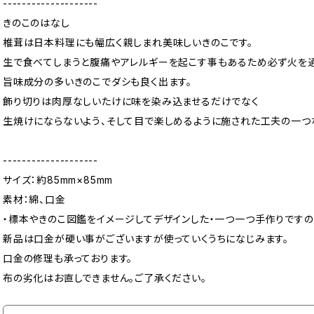
--------------------
きのこのはなし
椎茸は日本料理にも幅広く親しまれ美味しいきのこです。
生で食べてしまうと腹痛やアレルギーを起こす事もあるため必ず火を通
旨味成分の多いきのこでダシも良く出ます。
飾り切りは肉厚なしいたけに味を染み込ませるだけでなく
生焼けにならないよう、そして目で楽しめるように施された工夫の一つ
--------------------
サイズ：約85mm×85mm
素材：綿、口金
・標本やきのこ図鑑をイメージしてデザインした・一つ一つ手作りです
新品は口金が硬い事がございますが使っていくうちになじみます。
口金の修理も承っております。
布の劣化はお直しできません。ご了承ください。