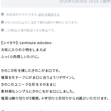
2025年12月20日 23:59 に
別途送料がかかります。
送料を確認する
¥10,000以上のご注文で国内送料が無料になります。
この商品は海外配送できる商品です。
【シイタケ】-Lentinula edodes-
お気に入りの小物をしまえば
ふっくら肉厚しいたけに。
きのこの形を模したきのこがま口です。
椎茸をモチーフにがま口に合うようリデザインし
きのこのユニークな形をそのままに
素材感もシンプルにきのこをがま口にしました。
椎茸は飾り切りが2種類。十字切りと花切りからお選びいただけます。