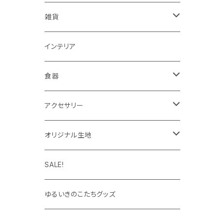
ノート・手帳・カレンダー
マルチクロス（メガネ拭き）
がま口バッグ
Tシャツ
雑貨
ラッピングペーパー・封筒
ワンピース
ポーチ
インテリア
インク
タイツ・レギンス
トートバッグ
食器
靴下
ケース
マグカップ
アクセサリー
パーカー
キーホルダー
カップ＆ソーサー
ブローチ
オリジナル生地
キャップ・ハット
ハンカチ
オックスフォード
SALE!
キッズサイズ
シーチング
ゆるいきのこたちグッズ