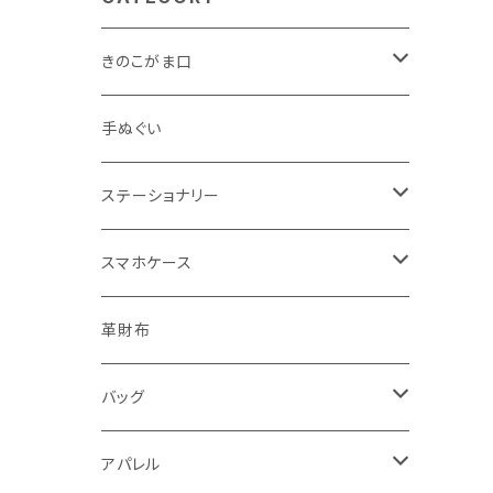
きのこがま口
手のひらサイズ
手ぬぐい
バッグサイズ
ステーショナリー
ポストカード・ボールペン
スマホケース
レターセット・メモ
手帳型ケース
革財布
シール・ステッカー・マスキングテープ
グリップ型ケース
バッグ
スタンプ・はんこ
スマホリング
トートバッグ・ランチバッグ
アパレル