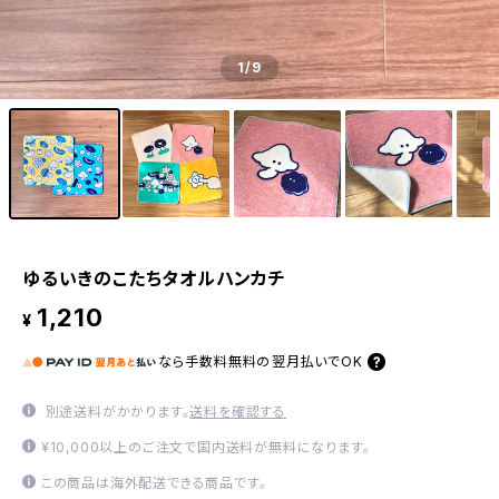
1
/9
ゆるいきのこたちタオルハンカチ
1,210
¥
なら
手数料無料の
翌月払いでOK
別途送料がかかります。
送料を確認する
¥10,000以上のご注文で国内送料が無料になります。
この商品は海外配送できる商品です。