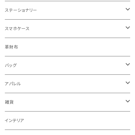
バッグサイズ
ステーショナリー
ポストカード・ボールペン
スマホケース
レターセット・メモ
手帳型ケース
革財布
シール・ステッカー・マスキングテープ
グリップ型ケース
バッグ
スタンプ・はんこ
スマホリング
トートバッグ・ランチバッグ
アパレル
ノート・手帳・カレンダー
マルチクロス（メガネ拭き）
がま口バッグ
Tシャツ
雑貨
ラッピングペーパー・封筒
ワンピース
ポーチ
インテリア