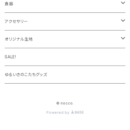
インク
タイツ・レギンス
トートバッグ
食器
靴下
ケース
マグカップ
アクセサリー
パーカー
キーホルダー
カップ＆ソーサー
ブローチ
オリジナル生地
キャップ・ハット
ハンカチ
オックスフォード
SALE!
キッズサイズ
シーチング
ゆるいきのこたちグッズ
シャツ
© nocco.
Powered by